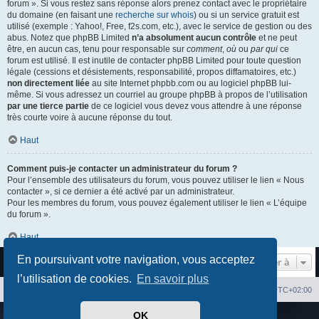
forum ». Si vous restez sans réponse alors prenez contact avec le propriétaire
du domaine (en faisant une
recherche sur whois
) ou si un service gratuit est
utilisé (exemple : Yahoo!, Free, f2s.com, etc.), avec le service de gestion ou des
abus. Notez que phpBB Limited
n’a absolument aucun contrôle
et ne peut
être, en aucun cas, tenu pour responsable sur
comment
,
où
ou
par qui
ce
forum est utilisé. Il est inutile de contacter phpBB Limited pour toute question
légale (cessions et désistements, responsabilité, propos diffamatoires, etc.)
non directement liée
au site Internet phpbb.com ou au logiciel phpBB lui-
même. Si vous adressez un courriel au groupe phpBB à propos de l’utilisation
par une tierce partie
de ce logiciel vous devez vous attendre à une réponse
très courte voire à aucune réponse du tout.
Haut
Comment puis-je contacter un administrateur du forum ?
Pour l’ensemble des utilisateurs du forum, vous pouvez utiliser le lien « Nous
contacter », si ce dernier a été activé par un administrateur.
Pour les membres du forum, vous pouvez également utiliser le lien « L’équipe
du forum ».
Haut
En poursuivant votre navigation, vous acceptez
Aller à
l’utilisation de cookies.
En savoir plus
Index du forum
Heures au format
UTC+02:00
OK
Développé par
phpBB
® Forum Software © phpBB Limited