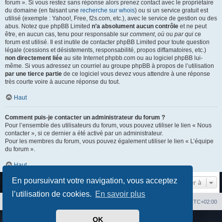
forum ». Si vous restez sans réponse alors prenez contact avec le propriétaire
du domaine (en faisant une
recherche sur whois
) ou si un service gratuit est
utilisé (exemple : Yahoo!, Free, f2s.com, etc.), avec le service de gestion ou des
abus. Notez que phpBB Limited
n’a absolument aucun contrôle
et ne peut
être, en aucun cas, tenu pour responsable sur
comment
,
où
ou
par qui
ce
forum est utilisé. Il est inutile de contacter phpBB Limited pour toute question
légale (cessions et désistements, responsabilité, propos diffamatoires, etc.)
non directement liée
au site Internet phpbb.com ou au logiciel phpBB lui-
même. Si vous adressez un courriel au groupe phpBB à propos de l’utilisation
par une tierce partie
de ce logiciel vous devez vous attendre à une réponse
très courte voire à aucune réponse du tout.
Haut
Comment puis-je contacter un administrateur du forum ?
Pour l’ensemble des utilisateurs du forum, vous pouvez utiliser le lien « Nous
contacter », si ce dernier a été activé par un administrateur.
Pour les membres du forum, vous pouvez également utiliser le lien « L’équipe
du forum ».
Haut
En poursuivant votre navigation, vous acceptez
Aller à
l’utilisation de cookies.
En savoir plus
Index du forum
Heures au format
UTC+02:00
OK
Développé par
phpBB
® Forum Software © phpBB Limited