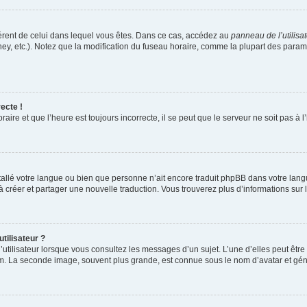
ifférent de celui dans lequel vous êtes. Dans ce cas, accédez au
panneau de l’utilisa
ney, etc.). Notez que la modification du fuseau horaire, comme la plupart des para
ecte !
aire et que l’heure est toujours incorrecte, il se peut que le serveur ne soit pas à
installé votre langue ou bien que personne n’ait encore traduit phpBB dans votre l
s à créer et partager une nouvelle traduction. Vous trouverez plus d’informations sur l
tilisateur ?
utilisateur lorsque vous consultez les messages d’un sujet. L’une d’elles peut êtr
rum. La seconde image, souvent plus grande, est connue sous le nom d’avatar et 