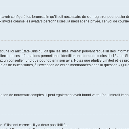
t avoir configuré les forums afin qu’il soit nécessaire de s’enregistrer pour poster
x invités comme les avatars personnalisés, la messagerie privée, l’envoi de courri
t une loi aux États-Unis qui dit que les sites Internet pouvant recueillir des infor
ollecte de ces informations permettant d’identifier un mineur de moins de 13 ans. S
tez un conseiller juridique pour obtenir son avis. Notez que phpBB Limited et les pr
gales de toutes sortes, à l’exception de celles mentionnées dans la question « Qui
réation de nouveaux comptes. Il peut également avoir banni votre IP ou interdit le no
 S’ils sont corrects, il y a deux possibilités :