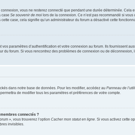
e connexion, vous ne resterez connecté que pendant une durée déterminée. Cela em
la case
Se souvenir de moi
lors de la connexion. Ce n’est pas recommandé si vous u
s cette case, cela signifie qu’un administrateur du forum a désactivé cette fonctionna
os paramètres d’authentification et votre connexion au forum. Ils fournissent aussi
teur du forum. Si vous rencontrez des problèmes de connexion ou de déconnexion, l
ockés dans notre base de données. Pour les modifier, accédez au
Panneau de l’util
 permettra de modifier tous les paramètres et préférences de votre compte.
s membres connectés ?
forum », vous trouverez l’option
Cacher mon statut en ligne
. Si vous activez cette o
es invisibles.