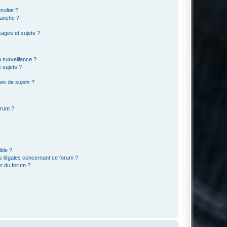
sultat ?
anche ?!
ages et sujets ?
a surveillance ?
 sujets ?
es de sujets ?
orum ?
ible ?
ns légales concernant ce forum ?
r du forum ?