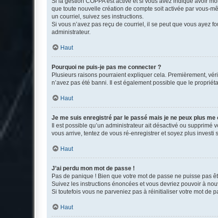
Si la gestion COPPA est active et si vous avez indiqué avoir mo
que toute nouvelle création de compte soit activée par vous-mê
un courriel, suivez ses instructions.
Si vous n’avez pas reçu de courriel, il se peut que vous ayez fou
administrateur.
Haut
Pourquoi ne puis-je pas me connecter ?
Plusieurs raisons pourraient expliquer cela. Premièrement, vérif
n’avez pas été banni. Il est également possible que le propriétair
Haut
Je me suis enregistré par le passé mais je ne peux plus me
Il est possible qu’un administrateur ait désactivé ou supprimé 
vous arrive, tentez de vous ré-enregistrer et soyez plus investi s
Haut
J’ai perdu mon mot de passe !
Pas de panique ! Bien que votre mot de passe ne puisse pas être
Suivez les instructions énoncées et vous devriez pouvoir à no
Si toutefois vous ne parveniez pas à réinitialiser votre mot de 
Haut