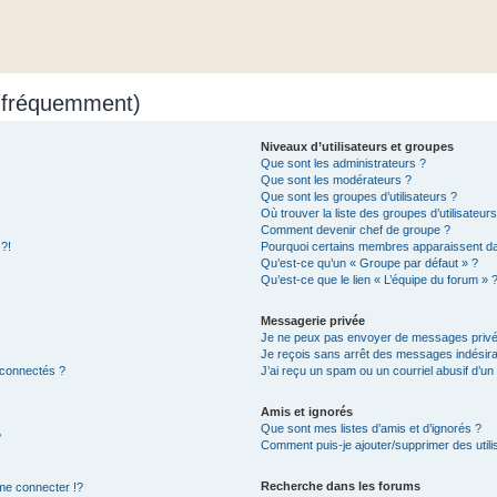
s fréquemment)
Niveaux d’utilisateurs et groupes
Que sont les administrateurs ?
Que sont les modérateurs ?
Que sont les groupes d’utilisateurs ?
Où trouver la liste des groupes d’utilisateur
Comment devenir chef de groupe ?
 ?!
Pourquoi certains membres apparaissent dan
Qu’est-ce qu’un « Groupe par défaut » ?
Qu’est-ce que le lien « L’équipe du forum » 
Messagerie privée
Je ne peux pas envoyer de messages privé
Je reçois sans arrêt des messages indésira
 connectés ?
J’ai reçu un spam ou un courriel abusif d’u
Amis et ignorés
Que sont mes listes d’amis et d’ignorés ?
?
Comment puis-je ajouter/supprimer des utilis
Recherche dans les forums
e connecter !?