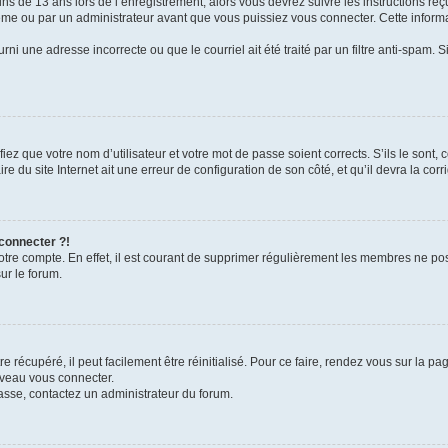
ins de 13 ans lors de l’enregistrement, alors vous devrez suivre les instructions r
me ou par un administrateur avant que vous puissiez vous connecter. Cette informat
rni une adresse incorrecte ou que le courriel ait été traité par un filtre anti-spam. S
iez que votre nom d’utilisateur et votre mot de passe soient corrects. S’ils le sont,
e du site Internet ait une erreur de configuration de son côté, et qu’il devra la corri
 connecter ?!
votre compte. En effet, il est courant de supprimer régulièrement les membres ne pos
ur le forum.
 récupéré, il peut facilement être réinitialisé. Pour ce faire, rendez vous sur la p
uveau vous connecter.
passe, contactez un administrateur du forum.