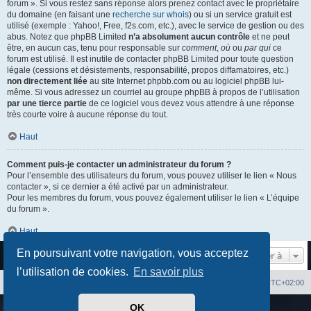
forum ». Si vous restez sans réponse alors prenez contact avec le propriétaire
du domaine (en faisant une
recherche sur whois
) ou si un service gratuit est
utilisé (exemple : Yahoo!, Free, f2s.com, etc.), avec le service de gestion ou des
abus. Notez que phpBB Limited
n’a absolument aucun contrôle
et ne peut
être, en aucun cas, tenu pour responsable sur
comment
,
où
ou
par qui
ce
forum est utilisé. Il est inutile de contacter phpBB Limited pour toute question
légale (cessions et désistements, responsabilité, propos diffamatoires, etc.)
non directement liée
au site Internet phpbb.com ou au logiciel phpBB lui-
même. Si vous adressez un courriel au groupe phpBB à propos de l’utilisation
par une tierce partie
de ce logiciel vous devez vous attendre à une réponse
très courte voire à aucune réponse du tout.
Haut
Comment puis-je contacter un administrateur du forum ?
Pour l’ensemble des utilisateurs du forum, vous pouvez utiliser le lien « Nous
contacter », si ce dernier a été activé par un administrateur.
Pour les membres du forum, vous pouvez également utiliser le lien « L’équipe
du forum ».
Haut
En poursuivant votre navigation, vous acceptez
Aller à
l’utilisation de cookies.
En savoir plus
Index du forum
Heures au format
UTC+02:00
OK
Développé par
phpBB
® Forum Software © phpBB Limited