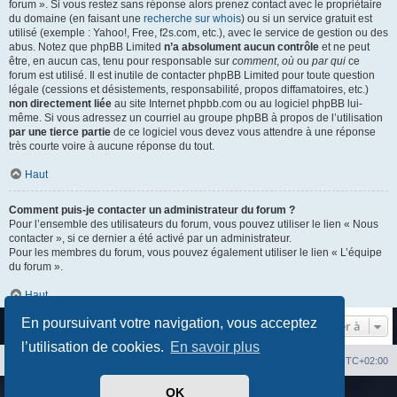
forum ». Si vous restez sans réponse alors prenez contact avec le propriétaire
du domaine (en faisant une
recherche sur whois
) ou si un service gratuit est
utilisé (exemple : Yahoo!, Free, f2s.com, etc.), avec le service de gestion ou des
abus. Notez que phpBB Limited
n’a absolument aucun contrôle
et ne peut
être, en aucun cas, tenu pour responsable sur
comment
,
où
ou
par qui
ce
forum est utilisé. Il est inutile de contacter phpBB Limited pour toute question
légale (cessions et désistements, responsabilité, propos diffamatoires, etc.)
non directement liée
au site Internet phpbb.com ou au logiciel phpBB lui-
même. Si vous adressez un courriel au groupe phpBB à propos de l’utilisation
par une tierce partie
de ce logiciel vous devez vous attendre à une réponse
très courte voire à aucune réponse du tout.
Haut
Comment puis-je contacter un administrateur du forum ?
Pour l’ensemble des utilisateurs du forum, vous pouvez utiliser le lien « Nous
contacter », si ce dernier a été activé par un administrateur.
Pour les membres du forum, vous pouvez également utiliser le lien « L’équipe
du forum ».
Haut
En poursuivant votre navigation, vous acceptez
Aller à
l’utilisation de cookies.
En savoir plus
Index du forum
Heures au format
UTC+02:00
OK
Développé par
phpBB
® Forum Software © phpBB Limited