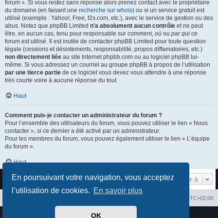
forum ». Si vous restez sans réponse alors prenez contact avec le propriétaire
du domaine (en faisant une
recherche sur whois
) ou si un service gratuit est
utilisé (exemple : Yahoo!, Free, f2s.com, etc.), avec le service de gestion ou des
abus. Notez que phpBB Limited
n’a absolument aucun contrôle
et ne peut
être, en aucun cas, tenu pour responsable sur
comment
,
où
ou
par qui
ce
forum est utilisé. Il est inutile de contacter phpBB Limited pour toute question
légale (cessions et désistements, responsabilité, propos diffamatoires, etc.)
non directement liée
au site Internet phpbb.com ou au logiciel phpBB lui-
même. Si vous adressez un courriel au groupe phpBB à propos de l’utilisation
par une tierce partie
de ce logiciel vous devez vous attendre à une réponse
très courte voire à aucune réponse du tout.
Haut
Comment puis-je contacter un administrateur du forum ?
Pour l’ensemble des utilisateurs du forum, vous pouvez utiliser le lien « Nous
contacter », si ce dernier a été activé par un administrateur.
Pour les membres du forum, vous pouvez également utiliser le lien « L’équipe
du forum ».
Haut
En poursuivant votre navigation, vous acceptez
Aller à
l’utilisation de cookies.
En savoir plus
Index du forum
Heures au format
UTC+02:00
OK
Développé par
phpBB
® Forum Software © phpBB Limited