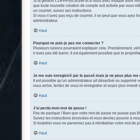
Si la gestion COPPA est active et si vous avez indiqué avoir mo
que toute nouvelle création de compte soit activée par vous-mê
un courriel, suivez ses instructions.
Si vous n’avez pas reçu de courriel, il se peut que vous ayez fou
administrateur.
Haut
Pourquoi ne puis-je pas me connecter ?
Plusieurs raisons pourraient expliquer cela. Premièrement, vérif
n’avez pas été banni. Il est également possible que le propriétair
Haut
Je me suis enregistré par le passé mais je ne peux plus me
Il est possible qu’un administrateur ait désactivé ou supprimé 
vous arrive, tentez de vous ré-enregistrer et soyez plus investi s
Haut
J’ai perdu mon mot de passe !
Pas de panique ! Bien que votre mot de passe ne puisse pas être
Suivez les instructions énoncées et vous devriez pouvoir à no
Si toutefois vous ne parveniez pas à réinitialiser votre mot de 
Haut