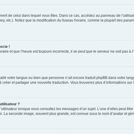
ifférent de celui dans lequel vous êtes. Dans ce cas, accédez au
panneau de l’utilisa
ney, etc.). Notez que la modification du fuseau horaire, comme la plupart des para
ecte !
aire et que l’heure est toujours incorrecte, il se peut que le serveur ne soit pas à
installé votre langue ou bien que personne n’ait encore traduit phpBB dans votre l
s à créer et partager une nouvelle traduction. Vous trouverez plus d’informations sur l
tilisateur ?
utilisateur lorsque vous consultez les messages d’un sujet. L’une d’elles peut êtr
rum. La seconde image, souvent plus grande, est connue sous le nom d’avatar et 