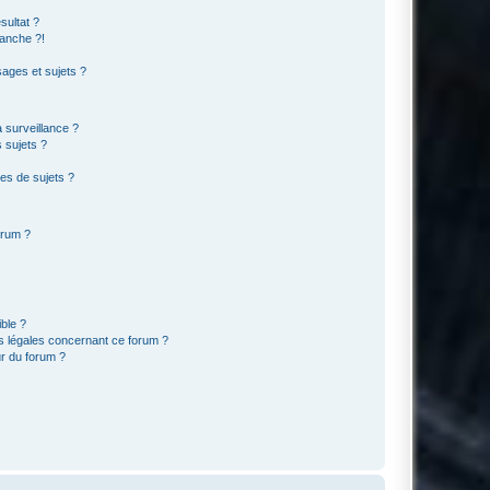
sultat ?
anche ?!
ages et sujets ?
a surveillance ?
 sujets ?
es de sujets ?
orum ?
ible ?
ns légales concernant ce forum ?
r du forum ?