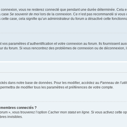
e connexion, vous ne resterez connecté que pendant une durée déterminée. Cela em
la case
Se souvenir de moi
lors de la connexion. Ce n’est pas recommandé si vous u
s cette case, cela signifie qu’un administrateur du forum a désactivé cette fonctionna
os paramètres d’authentification et votre connexion au forum. Ils fournissent aussi
teur du forum. Si vous rencontrez des problèmes de connexion ou de déconnexion, l
ockés dans notre base de données. Pour les modifier, accédez au
Panneau de l’util
 permettra de modifier tous les paramètres et préférences de votre compte.
s membres connectés ?
forum », vous trouverez l’option
Cacher mon statut en ligne
. Si vous activez cette o
es invisibles.