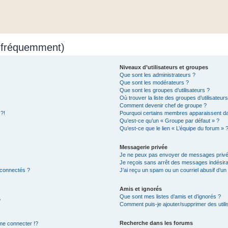
s fréquemment)
Niveaux d’utilisateurs et groupes
Que sont les administrateurs ?
Que sont les modérateurs ?
Que sont les groupes d’utilisateurs ?
Où trouver la liste des groupes d’utilisateur
Comment devenir chef de groupe ?
 ?!
Pourquoi certains membres apparaissent dan
Qu’est-ce qu’un « Groupe par défaut » ?
Qu’est-ce que le lien « L’équipe du forum » 
Messagerie privée
Je ne peux pas envoyer de messages privé
Je reçois sans arrêt des messages indésira
 connectés ?
J’ai reçu un spam ou un courriel abusif d’u
Amis et ignorés
Que sont mes listes d’amis et d’ignorés ?
?
Comment puis-je ajouter/supprimer des utilis
Recherche dans les forums
e connecter !?