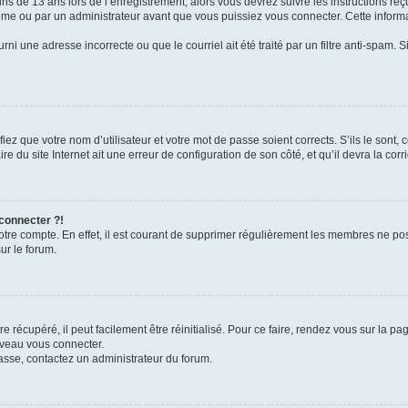
ins de 13 ans lors de l’enregistrement, alors vous devrez suivre les instructions r
me ou par un administrateur avant que vous puissiez vous connecter. Cette informat
rni une adresse incorrecte ou que le courriel ait été traité par un filtre anti-spam. S
iez que votre nom d’utilisateur et votre mot de passe soient corrects. S’ils le sont,
e du site Internet ait une erreur de configuration de son côté, et qu’il devra la corri
 connecter ?!
votre compte. En effet, il est courant de supprimer régulièrement les membres ne pos
ur le forum.
 récupéré, il peut facilement être réinitialisé. Pour ce faire, rendez vous sur la p
uveau vous connecter.
passe, contactez un administrateur du forum.