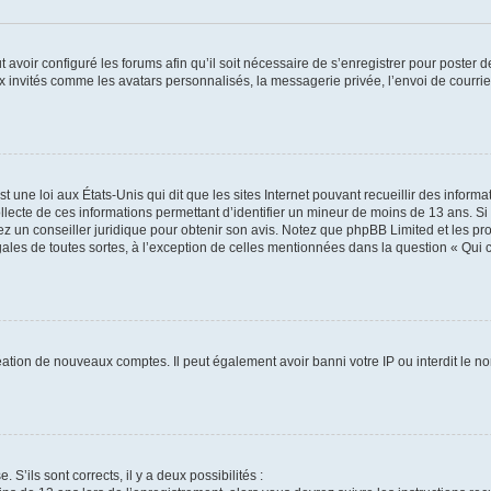
t avoir configuré les forums afin qu’il soit nécessaire de s’enregistrer pour poster
x invités comme les avatars personnalisés, la messagerie privée, l’envoi de courri
t une loi aux États-Unis qui dit que les sites Internet pouvant recueillir des infor
ollecte de ces informations permettant d’identifier un mineur de moins de 13 ans. S
tez un conseiller juridique pour obtenir son avis. Notez que phpBB Limited et les pr
gales de toutes sortes, à l’exception de celles mentionnées dans la question « Qui
réation de nouveaux comptes. Il peut également avoir banni votre IP ou interdit le no
 S’ils sont corrects, il y a deux possibilités :