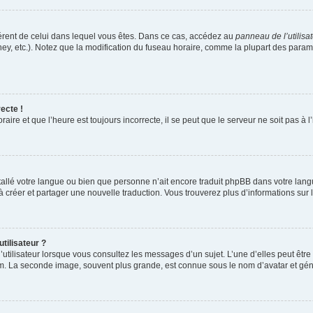
ifférent de celui dans lequel vous êtes. Dans ce cas, accédez au
panneau de l’utilisa
ney, etc.). Notez que la modification du fuseau horaire, comme la plupart des para
ecte !
aire et que l’heure est toujours incorrecte, il se peut que le serveur ne soit pas à
installé votre langue ou bien que personne n’ait encore traduit phpBB dans votre l
s à créer et partager une nouvelle traduction. Vous trouverez plus d’informations sur l
tilisateur ?
utilisateur lorsque vous consultez les messages d’un sujet. L’une d’elles peut êtr
rum. La seconde image, souvent plus grande, est connue sous le nom d’avatar et 