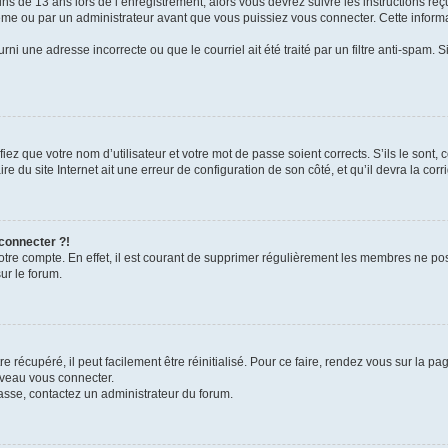
ins de 13 ans lors de l’enregistrement, alors vous devrez suivre les instructions r
me ou par un administrateur avant que vous puissiez vous connecter. Cette informat
rni une adresse incorrecte ou que le courriel ait été traité par un filtre anti-spam. S
iez que votre nom d’utilisateur et votre mot de passe soient corrects. S’ils le sont,
e du site Internet ait une erreur de configuration de son côté, et qu’il devra la corri
 connecter ?!
votre compte. En effet, il est courant de supprimer régulièrement les membres ne pos
ur le forum.
 récupéré, il peut facilement être réinitialisé. Pour ce faire, rendez vous sur la p
uveau vous connecter.
passe, contactez un administrateur du forum.