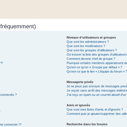
s fréquemment)
Niveaux d’utilisateurs et groupes
Que sont les administrateurs ?
Que sont les modérateurs ?
Que sont les groupes d’utilisateurs ?
Où trouver la liste des groupes d’utilisateur
Comment devenir chef de groupe ?
 ?!
Pourquoi certains membres apparaissent dan
Qu’est-ce qu’un « Groupe par défaut » ?
Qu’est-ce que le lien « L’équipe du forum » 
Messagerie privée
Je ne peux pas envoyer de messages privé
Je reçois sans arrêt des messages indésira
 connectés ?
J’ai reçu un spam ou un courriel abusif d’u
Amis et ignorés
Que sont mes listes d’amis et d’ignorés ?
?
Comment puis-je ajouter/supprimer des utilis
Recherche dans les forums
e connecter !?