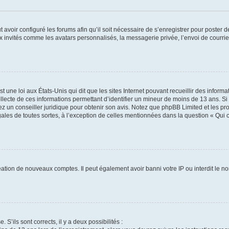
t avoir configuré les forums afin qu’il soit nécessaire de s’enregistrer pour poster
x invités comme les avatars personnalisés, la messagerie privée, l’envoi de courri
t une loi aux États-Unis qui dit que les sites Internet pouvant recueillir des infor
ollecte de ces informations permettant d’identifier un mineur de moins de 13 ans. S
tez un conseiller juridique pour obtenir son avis. Notez que phpBB Limited et les pr
gales de toutes sortes, à l’exception de celles mentionnées dans la question « Qui
réation de nouveaux comptes. Il peut également avoir banni votre IP ou interdit le no
 S’ils sont corrects, il y a deux possibilités :