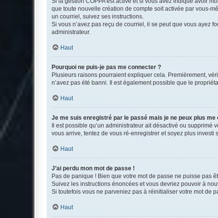
Si la gestion COPPA est active et si vous avez indiqué avoir mo
que toute nouvelle création de compte soit activée par vous-mê
un courriel, suivez ses instructions.
Si vous n’avez pas reçu de courriel, il se peut que vous ayez fou
administrateur.
Haut
Pourquoi ne puis-je pas me connecter ?
Plusieurs raisons pourraient expliquer cela. Premièrement, vérif
n’avez pas été banni. Il est également possible que le propriétair
Haut
Je me suis enregistré par le passé mais je ne peux plus me
Il est possible qu’un administrateur ait désactivé ou supprimé 
vous arrive, tentez de vous ré-enregistrer et soyez plus investi s
Haut
J’ai perdu mon mot de passe !
Pas de panique ! Bien que votre mot de passe ne puisse pas être
Suivez les instructions énoncées et vous devriez pouvoir à no
Si toutefois vous ne parveniez pas à réinitialiser votre mot de 
Haut