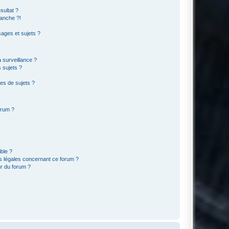
sultat ?
anche ?!
ages et sujets ?
a surveillance ?
 sujets ?
es de sujets ?
orum ?
ible ?
ns légales concernant ce forum ?
r du forum ?