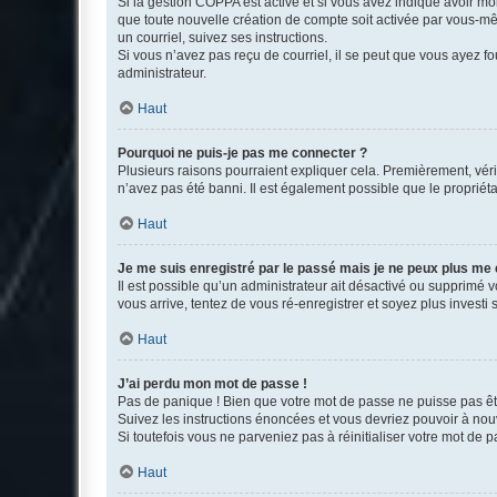
Si la gestion COPPA est active et si vous avez indiqué avoir mo
que toute nouvelle création de compte soit activée par vous-mê
un courriel, suivez ses instructions.
Si vous n’avez pas reçu de courriel, il se peut que vous ayez fou
administrateur.
Haut
Pourquoi ne puis-je pas me connecter ?
Plusieurs raisons pourraient expliquer cela. Premièrement, vérif
n’avez pas été banni. Il est également possible que le propriétair
Haut
Je me suis enregistré par le passé mais je ne peux plus me
Il est possible qu’un administrateur ait désactivé ou supprimé 
vous arrive, tentez de vous ré-enregistrer et soyez plus investi s
Haut
J’ai perdu mon mot de passe !
Pas de panique ! Bien que votre mot de passe ne puisse pas être
Suivez les instructions énoncées et vous devriez pouvoir à no
Si toutefois vous ne parveniez pas à réinitialiser votre mot de 
Haut