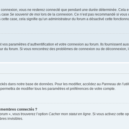
e connexion, vous ne resterez connecté que pendant une durée déterminée. Cela em
la case
Se souvenir de moi
lors de la connexion. Ce n’est pas recommandé si vous u
s cette case, cela signifie qu’un administrateur du forum a désactivé cette fonctionna
os paramètres d’authentification et votre connexion au forum. Ils fournissent aussi
teur du forum. Si vous rencontrez des problèmes de connexion ou de déconnexion, l
ockés dans notre base de données. Pour les modifier, accédez au
Panneau de l’util
 permettra de modifier tous les paramètres et préférences de votre compte.
s membres connectés ?
forum », vous trouverez l’option
Cacher mon statut en ligne
. Si vous activez cette o
es invisibles.