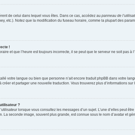
ifférent de celui dans lequel vous êtes. Dans ce cas, accédez au
panneau de l’utilisa
ney, etc.). Notez que la modification du fuseau horaire, comme la plupart des para
ecte !
aire et que l’heure est toujours incorrecte, il se peut que le serveur ne soit pas à
installé votre langue ou bien que personne n’ait encore traduit phpBB dans votre l
s à créer et partager une nouvelle traduction. Vous trouverez plus d’informations sur l
tilisateur ?
utilisateur lorsque vous consultez les messages d’un sujet. L’une d’elles peut êtr
rum. La seconde image, souvent plus grande, est connue sous le nom d’avatar et 