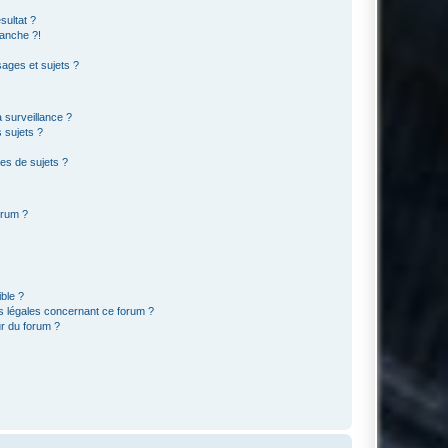
sultat ?
anche ?!
ages et sujets ?
a surveillance ?
 sujets ?
es de sujets ?
orum ?
ible ?
ns légales concernant ce forum ?
r du forum ?