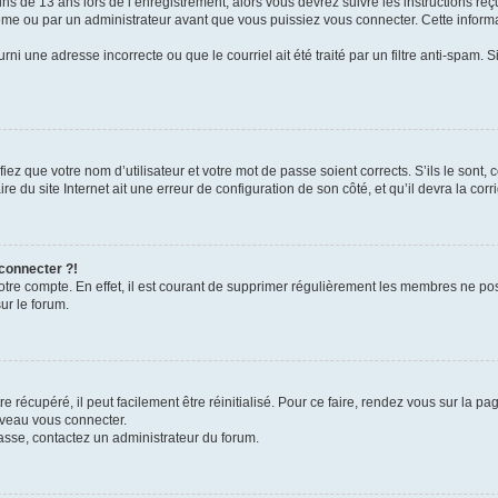
ins de 13 ans lors de l’enregistrement, alors vous devrez suivre les instructions r
me ou par un administrateur avant que vous puissiez vous connecter. Cette informat
rni une adresse incorrecte ou que le courriel ait été traité par un filtre anti-spam. S
iez que votre nom d’utilisateur et votre mot de passe soient corrects. S’ils le sont,
e du site Internet ait une erreur de configuration de son côté, et qu’il devra la corri
 connecter ?!
votre compte. En effet, il est courant de supprimer régulièrement les membres ne pos
ur le forum.
 récupéré, il peut facilement être réinitialisé. Pour ce faire, rendez vous sur la p
uveau vous connecter.
passe, contactez un administrateur du forum.