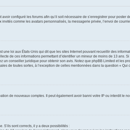
t avoir configuré les forums afin qu’il soit nécessaire de s’enregistrer pour poster
x invités comme les avatars personnalisés, la messagerie privée, l’envoi de courri
t une loi aux États-Unis qui dit que les sites Internet pouvant recueillir des infor
ollecte de ces informations permettant d’identifier un mineur de moins de 13 ans. S
tez un conseiller juridique pour obtenir son avis. Notez que phpBB Limited et les pr
gales de toutes sortes, à l’exception de celles mentionnées dans la question « Qui
réation de nouveaux comptes. Il peut également avoir banni votre IP ou interdit le no
 S’ils sont corrects, il y a deux possibilités :