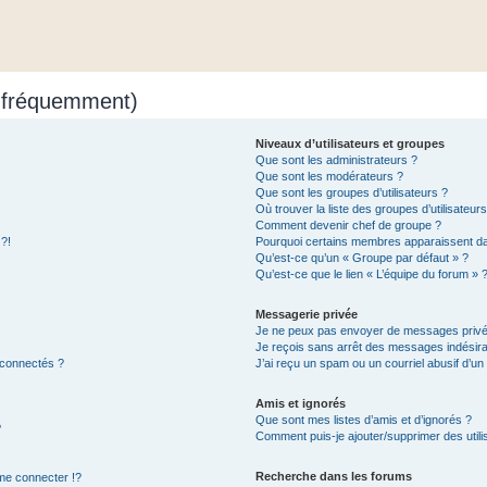
s fréquemment)
Niveaux d’utilisateurs et groupes
Que sont les administrateurs ?
Que sont les modérateurs ?
Que sont les groupes d’utilisateurs ?
Où trouver la liste des groupes d’utilisateur
Comment devenir chef de groupe ?
 ?!
Pourquoi certains membres apparaissent dan
Qu’est-ce qu’un « Groupe par défaut » ?
Qu’est-ce que le lien « L’équipe du forum » 
Messagerie privée
Je ne peux pas envoyer de messages privé
Je reçois sans arrêt des messages indésira
 connectés ?
J’ai reçu un spam ou un courriel abusif d’u
Amis et ignorés
Que sont mes listes d’amis et d’ignorés ?
?
Comment puis-je ajouter/supprimer des utilis
Recherche dans les forums
e connecter !?