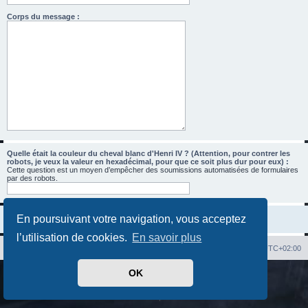
Corps du message :
Quelle était la couleur du cheval blanc d'Henri IV ? (Attention, pour contrer les
robots, je veux la valeur en hexadécimal, pour que ce soit plus dur pour eux) :
Cette question est un moyen d’empêcher des soumissions automatisées de formulaires
par des robots.
En poursuivant votre navigation, vous acceptez
l’utilisation de cookies.
En savoir plus
Index du forum
Heures au format
UTC+02:00
OK
Développé par
phpBB
® Forum Software © phpBB Limited
Traduit par
phpBB-fr.com
Confidentialité
|
Conditions