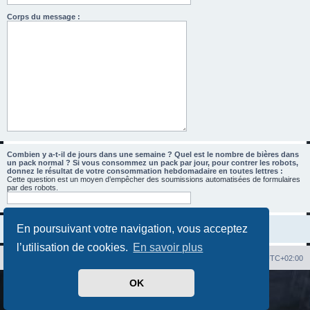
Corps du message :
Combien y a-t-il de jours dans une semaine ? Quel est le nombre de bières dans
un pack normal ? Si vous consommez un pack par jour, pour contrer les robots,
donnez le résultat de votre consommation hebdomadaire en toutes lettres :
Cette question est un moyen d’empêcher des soumissions automatisées de formulaires
par des robots.
En poursuivant votre navigation, vous acceptez
l’utilisation de cookies.
En savoir plus
Index du forum
Heures au format
UTC+02:00
OK
Développé par
phpBB
® Forum Software © phpBB Limited
Traduit par
phpBB-fr.com
Confidentialité
|
Conditions