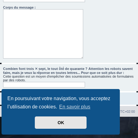
Corps du message :
Combien font trois ⨯ sept, le tout ôté de quarante ? Attention les robots savent
faire, mais je veux la réponse en toutes lettres... Pour que ce soit plus dur :
Cette question est un moyen d’empêcher des soumissions automatisées de formulaires
par des robots.
En poursuivant votre navigation, vous acceptez
l’utilisation de cookies.
En savoir plus
Index du forum
Heures au format
UTC+02:00
OK
Développé par
phpBB
® Forum Software © phpBB Limited
Traduit par
phpBB-fr.com
Confidentialité
|
Conditions