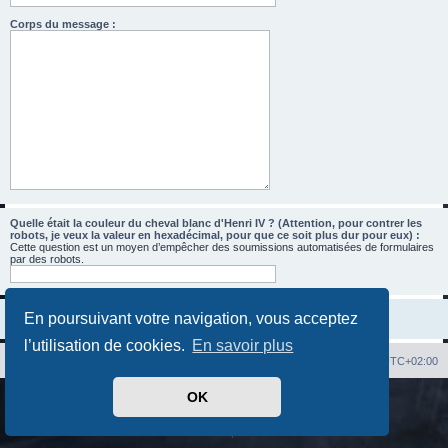
Corps du message :
Quelle était la couleur du cheval blanc d'Henri IV ? (Attention, pour contrer les
robots, je veux la valeur en hexadécimal, pour que ce soit plus dur pour eux) :
Cette question est un moyen d’empêcher des soumissions automatisées de formulaires
par des robots.
En poursuivant votre navigation, vous acceptez
l’utilisation de cookies.
En savoir plus
Index du forum
Heures au format
UTC+02:00
OK
Développé par
phpBB
® Forum Software © phpBB Limited
Traduit par
phpBB-fr.com
Confidentialité
|
Conditions