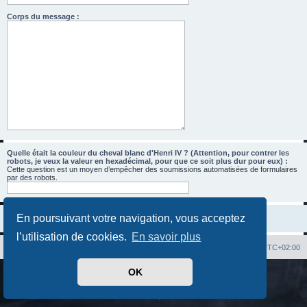
Corps du message :
Quelle était la couleur du cheval blanc d'Henri IV ? (Attention, pour contrer les
robots, je veux la valeur en hexadécimal, pour que ce soit plus dur pour eux) :
Cette question est un moyen d’empêcher des soumissions automatisées de formulaires
par des robots.
En poursuivant votre navigation, vous acceptez
l’utilisation de cookies.
En savoir plus
Index du forum
Heures au format
UTC+02:00
OK
Développé par
phpBB
® Forum Software © phpBB Limited
Traduit par
phpBB-fr.com
Confidentialité
|
Conditions