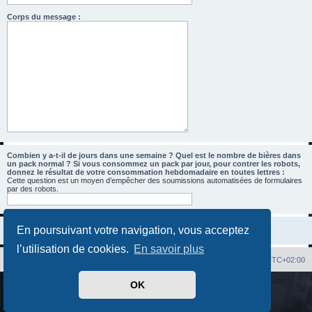
Corps du message :
Combien y a-t-il de jours dans une semaine ? Quel est le nombre de bières dans
un pack normal ? Si vous consommez un pack par jour, pour contrer les robots,
donnez le résultat de votre consommation hebdomadaire en toutes lettres :
Cette question est un moyen d’empêcher des soumissions automatisées de formulaires
par des robots.
En poursuivant votre navigation, vous acceptez
l’utilisation de cookies.
En savoir plus
Index du forum
Heures au format
UTC+02:00
OK
Développé par
phpBB
® Forum Software © phpBB Limited
Traduit par
phpBB-fr.com
Confidentialité
|
Conditions