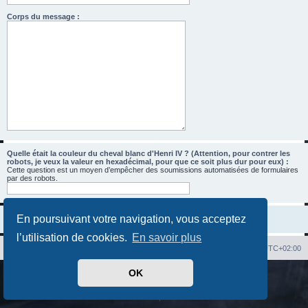
Corps du message :
Quelle était la couleur du cheval blanc d'Henri IV ? (Attention, pour contrer les
robots, je veux la valeur en hexadécimal, pour que ce soit plus dur pour eux) :
Cette question est un moyen d’empêcher des soumissions automatisées de formulaires
par des robots.
En poursuivant votre navigation, vous acceptez
l’utilisation de cookies.
En savoir plus
Index du forum
Heures au format
UTC+02:00
OK
Développé par
phpBB
® Forum Software © phpBB Limited
Traduit par
phpBB-fr.com
Confidentialité
|
Conditions