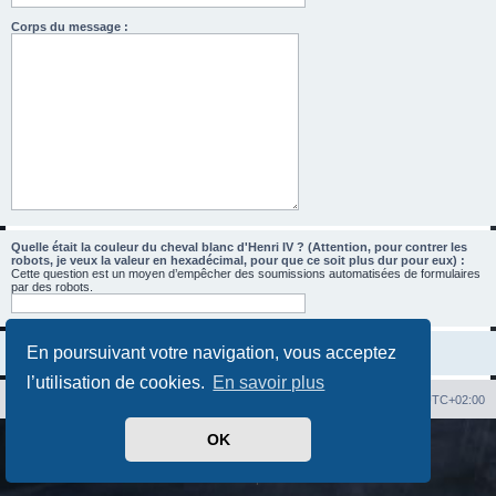
Corps du message :
Quelle était la couleur du cheval blanc d'Henri IV ? (Attention, pour contrer les
robots, je veux la valeur en hexadécimal, pour que ce soit plus dur pour eux) :
Cette question est un moyen d’empêcher des soumissions automatisées de formulaires
par des robots.
En poursuivant votre navigation, vous acceptez
l’utilisation de cookies.
En savoir plus
Index du forum
Heures au format
UTC+02:00
OK
Développé par
phpBB
® Forum Software © phpBB Limited
Traduit par
phpBB-fr.com
Confidentialité
|
Conditions