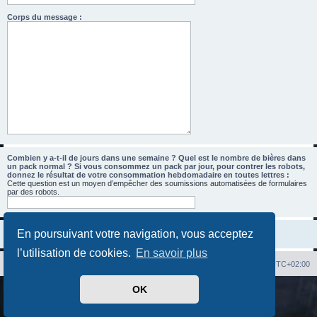
Corps du message :
Combien y a-t-il de jours dans une semaine ? Quel est le nombre de bières dans
un pack normal ? Si vous consommez un pack par jour, pour contrer les robots,
donnez le résultat de votre consommation hebdomadaire en toutes lettres :
Cette question est un moyen d’empêcher des soumissions automatisées de formulaires
par des robots.
En poursuivant votre navigation, vous acceptez
l’utilisation de cookies.
En savoir plus
Index du forum
Heures au format
UTC+02:00
OK
Développé par
phpBB
® Forum Software © phpBB Limited
Traduit par
phpBB-fr.com
Confidentialité
|
Conditions