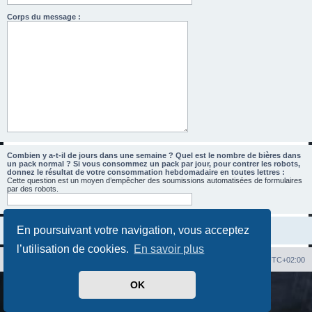
Corps du message :
Combien y a-t-il de jours dans une semaine ? Quel est le nombre de bières dans
un pack normal ? Si vous consommez un pack par jour, pour contrer les robots,
donnez le résultat de votre consommation hebdomadaire en toutes lettres :
Cette question est un moyen d’empêcher des soumissions automatisées de formulaires
par des robots.
En poursuivant votre navigation, vous acceptez
l’utilisation de cookies.
En savoir plus
Index du forum
Heures au format
UTC+02:00
OK
Développé par
phpBB
® Forum Software © phpBB Limited
Traduit par
phpBB-fr.com
Confidentialité
|
Conditions