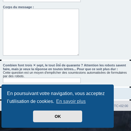
Corps du message :
Combien font trois ⨯ sept, le tout ôté de quarante ? Attention les robots savent
faire, mais je veux la réponse en toutes lettres... Pour que ce soit plus dur :
Cette question est un moyen d’empêcher des soumissions automatisées de formulaires
par des robots.
En poursuivant votre navigation, vous acceptez
l’utilisation de cookies.
En savoir plus
Index du forum
Heures au format
UTC+02:00
OK
Développé par
phpBB
® Forum Software © phpBB Limited
Traduit par
phpBB-fr.com
Confidentialité
|
Conditions